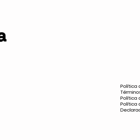
a
Política
Término
Polític
Política
Declarac